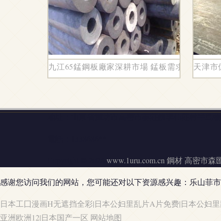
九江65錳鋼板廠家深耕市場 錳板需求攀升，高
天津市
地址：山東省濰坊市高密市姜莊鎮李仙莊村半島物流
電話：1338686**
Copyright © 2026
www.1uru.com.cn
鋼材
高密市森
感谢您访问我们的网站，您可能还对以下资源感兴趣：乐山菲市
日本工囗漫画H无遮挡全彩|日本公妇里乱片A片免费|日本公妇里
亚洲欧洲12|日本国产一区
网站地图