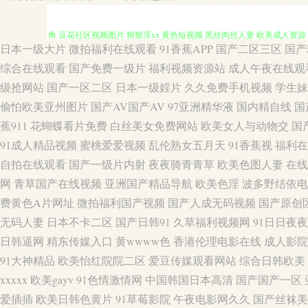
日本一级大片
微拍福利在线观看
91香蕉APP
国产二区三区
国产
97超惹人人 黑丝国产素人 一本道爱天堂 91白丝足交 91爱爱在线影院 9
综合在线观看
国产免费一级片
福利视频资源站
成人午夜在线观
级抢网站
国产一区二区
日本一级婬片
久久免费手机视频
学生妹
角 豆花社区视频图片 狠狠淫xx 黄色短视频 黑丝肉丝人妻 欧美成人资源
偷怕欧美亚州图片
国产AV国产AV
97亚洲精华液
国内精自线
国
蕉911
花蝴蝶看片免费
白丝美女免费网站
欧美女人与动物交
国
色视频 最新人妻AV电影 海角tv91 老湿机app 国产站二区 91少妇热
91成人精品视频
蜜桃爱爱视频
乱伦熟女五月天
91香蕉视
福利在
线 一本色色免费视频 伊人成人在线观看 91在线不卡 黄色片网站 久草福
自拍在线观看
国产一级片内射
夜夜骑青青草
欧美色图人妻
在线
网
青草国产在线视频
亚洲国产精品导航
欧美色淫
波多野结依电
超碰欧美碰 另类射区 内射国产 欧美丝袜性爱 日本女人自淫 日韩欧美色图
费黄色A片网址
微拍福利国产视频
国产人成无码视频
国产原创
无码人妻
日本不卡二区
国产日韩91
久草福利视频网
91日日夜夜
抠逼 91网站永久入口 AA3级片 WWW97干 大香蕉大香蕉在线 福利小视
日韩逼网
精东传媒入口
黄wwww色
香港伦理电影在线
成人影院
91大神精品
欧美怡红院院二区
爱豆传媒观看网站
综合日韩欧美
网址 超碰在线搞99 黑料网制服丝袜 久久超碰97 另类综合欧洲激情 欧
xxxxx
欧美gayv
91色情激情网
中国韩国日本高清
国产国产一区
久久入口91 欧美野外性V 日韩色图 午夜黄色三级 91社精品无码 99大香
爱插插
欧美日韩色黄片
91草莓影院
午夜电影网久久
国产丝袜美