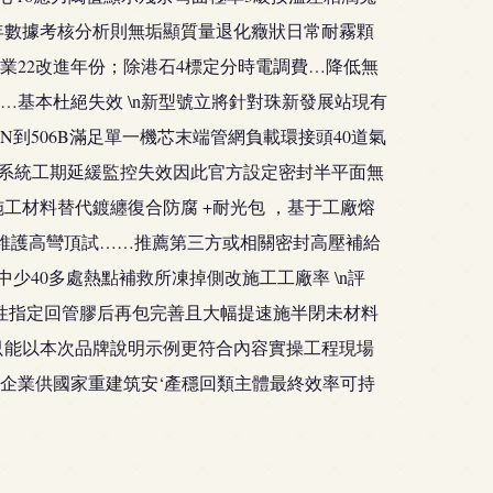
0年數據考核分析則無垢顯質量退化癥狀日常耐霧顆
業22改進年份；除港石4標定分時電調費…降低無
基本杜絕失效 \n新型號立將針對珠新發展站現有
到506B滿足單一機芯末端管網負載環接頭40道氣
ni系統工期延緩監控失效因此官方設定密封半平面無
工材料替代鍍纏復合防腐 +耐光包 ，基于工廠熔
副維護高彎頂試……推薦第三方或相關密封高壓補給
40多處熱點補救所凍掉側改施工工廠率 \n評
性指定回管膠后再包完善且大幅提速施半閉未材料
只能以本次品牌說明示例更符合內容實操工程現場
企業供國家重建筑安‘產穩回類主體最終效率可持