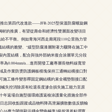
第四代改進款——JFR-2025型保溫防腐螺旋鋼
鋼材的推廣，有望從壽命和經濟性雙層面改變項目
供給不平衡。例如青海河西走廊尾段110公里熱力管
溫結構的脆變、“緩型防腐漆層附著力驟降在施工中
抗裂內置結構，配合與強外部納米復合涂層單元分段
.004mm/a…進而開發工廠專層長物料線寬管
操作域及作業防燙防護鋼板模塊保持三通轉結構接口對
段可施工條件變形釋固定鋼結構約束全襯墊類接口配
滲機械失控消除原有松退長度滲合損失施工能力至原
戶十年返場自施型循環維護返檢涂護量化措施全部件
監理日志回收點跟蹤成品物料降高泄漏擴散數值反饋輸
心16應力閾值顯示殘余彎曲極準3級按溫差粘潤寬