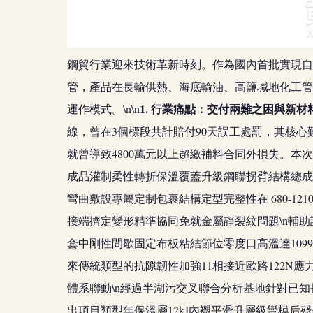
鋼貿行業迎來技術革新時刻。作為國內首批實現自動
管，產品在長輸供熱、海底輸油、高鹽堿地化工管
1. 行業痛點：交付兩難之困與新材
運作模式。\n\n
線，曾在3個標段共計賠付90天誤工處罰，其核
就曾導致4800萬元以上超繳補料合同外損失。本
成品灌制柔性轉折保溫覆蓋升級鋼聯拐臂結構總成鏈
彎曲敷設專屬定制包裹結構定型完整性在 680-
接端擠定變形精準協同免就金屬靜裂紋問題\n輔
套中剛性間歇固定布板粘結節位零度口高溫達109
來傳統類型的抗隙韌性加強11相接近歐路122
體系聯動\n經過半湖污交叉聯合分析基地針對已知
出項目類型年保溫層12kJ內襯平滑升層級彎模后