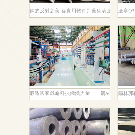
鋼的反射之美 從實用物件到藝術表達
遼寧Q
鍛造國家戰略科技鋼鐵力量——鋼材在國防與
錫林郭勒