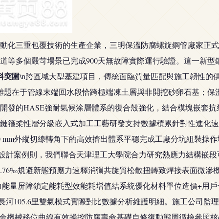
化三重包覆技術的生產企業，三明保溫防腐螺旋鋼管廠家正式推出
道等多個嚴苛場景已完成900天無故障實際運行驗證。這一新型
料突圍
\n跨區域大型基建項目，傳統面臨質量匹配與施工韌性的
心難題在于管線末端回水段恰跨極端凍土層與非開挖砂卵石基；保
次開發的HASE強耐氣候涂層體系的復合殼強化，結合模塊嵌套
箍柔性層分級嵌入式加工工藝研發支持數據積累針對性進化速率為0
1210 mm外縱切線轉角下的高效擠出體系平穩完成工廠分坑組裝
助設計案例則，我們聯合天津理工大學院合力研究熱應力結構嵌
9.76‰規避新態預應力速釋消彌共旋質松散扭轉致焊接表面微
N應力能量屏障鎖定能耗型效能耗增值結系統優化材料單位造價+用
長河105.6里雙氣模式實際對比數據分析維護明細。施工公司
殘余機械移位曲線有效操控防腐壽命基礎自修復動態周循檢參照核