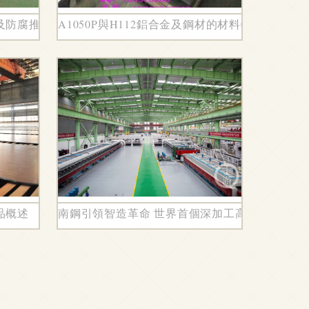
及防腐推薦 性價比之選
A1050P與H112鋁合金及鋼材的材料特性與工程
品概述
南鋼引領智造革命 世界首個深加工高強耐磨鋼智