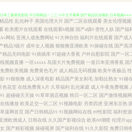
精品性
乱伦种子
美国伦理大片
国产二区在线观看
美女伦理视频
1黄在线观看网 91地址入口网页 91人妻国产 av热热 岛国91线观看 国产精品久久伊人
看
欧美图片在线观看
在线观看h视频
国产a级0
变性人妖
国产福
Av网站
亚洲人成免费网站
91大神自拍
福利片在线观看
国产成
 日本三极黄色影院 中日韩精品一二三 91中文字幕网 国产精品区你懂的 日本视频wwww
产精品3级片
成年女人视频
狠狠撸亚洲欧美
91操碰在线
国产高
产精品无码电影
91插插库
97超碰大香蕉
户外自慰影院
国产一区
舞被操 激情欧美亚 AV狼人 日本一道本 性生活A级视频 一区二区网站 91美女色色 99热8
线视频直播
一区xxxxx
岛国大片免费视频
一道日本亚洲香蕉
国
利资源站 人妻人操 日韩新片百度网网 91精品大香蕉 91综合娱乐在线 黄色福利影院 
免费欧美视频
免费黄色毛片
成人精品无码视频
欧美午夜极品
性
影
91狠狠撸
成人深夜电影
精品国产美女剃毛
加勒比熟女
91碰
 婷婷色色性爱五月 午夜无码伦 91大神合集在线 avav制服丝袜 成人大香蕉网 韩国
区色花堂
在线免费黄A片
久草福利
乱伦家庭
成人午夜免费视频
91
超碰碰天天操
91草草酒店视频
韩日一区二区
国产激情视频网
频 国产精品第二页 韩国伦理合集 久久伊人国产九九 欧美日逼网 欧美曰曰视频 日韩AV官网
在线播放
欧美足交一区二区
91视频电影
另类四虎
亚洲东京热
草逼网首页
国产日韩精品91
91视频网站在线
69性影院
福利资源
美成人女同黄 神马影院午夜限制 午夜无码导航 亚洲日韩首页 自慰喷水网站 91伊人超碰
亚洲欧洲成人
日韩在线
久久国产影视综合
欧美69潮喷
伦理片ap
蕉五月天 成人無碼視頻 国产区丝袜玉足 蜜桃视频网 人人爱超碰 日日干艹 天堂AV男人 午
女
国产精彩视频
操碰视屏
国产福利在线
91久久影院
免费日韩