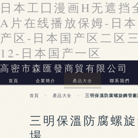
日本工囗漫画H无遮挡
A片在线播放保姆-日
产区-日本国产区二区
12-日本国产一区
高密市森匯發商貿有限公司
首頁
企業簡介
產品大全
聯系我們
首頁
>
產品大全
>
三明保溫防腐螺旋鋼管廠
三明保溫防腐螺旋
場