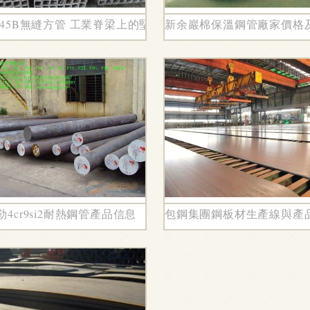
345B無縫方管 工業脊梁上的堅實選擇
新余巖棉保溫鋼管廠家價格
高技術領域的發展路徑
4cr9si2耐熱鋼管產品信息
包鋼集團鋼板材生產線與產