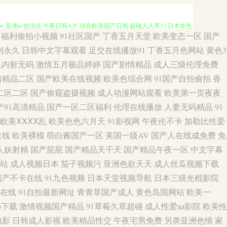
福利偷拍小视频
91社区国产
丁香五月天堂
欧美变态一区
国产
 久草中文网 内射国产 欧美另类极度 色悠悠福利导航 亚洲影院97 91九色海
利永久
日韩中文字幕观看
足交在线播放91
丁香五月色网站
黄色3
人内射无码
激情五月极品婷婷
国产剧情精品
成人三级伦理免费
 亚洲av色综合 午夜日韩A片 综合欧美国产日韩 超碰人人草73 日本女色
清精品二区
国产欧美在线视频
欧美色综合网
91国产自拍偷拍
香
二区二区
国产偷窥盗摄视频
成人动漫网站观看
欧美第一页夜夜
 www超碰碰 岛国精品资源网站 国产传媒精选 日本做爱91视屏 手机亚洲色在
产91高清精品
国产一区二区福利
伦理在线播放
人妻无码精品
91
久草男女 久久嫩草精品 天堂女优久久 午夜激情一区 AV老司机 www日逼
欧美ⅩⅩⅩⅩ乱
欧美色色六月天
91影视网
午夜伦不卡
加勒比性爱
在线
欧美裸模
萌白酱国产一区
美国一级AV
国产人在线成免费
免
福利电影网 精品大香蕉伊人 两性蜜桃午夜剧场 天天干人人操 亚州一片 91
人妖射精
国产屁屁
国产精品天干天
国产精品午夜一区
中文字幕
站
成人视频日本
茄子视频污
亚洲色欲天天
成人丝瓜视频下载
 日韩乱论 亚洲日逼视频 91操黑丝 91社免费 97色色亚洲成人 wwwav
国产不卡在线
91九色视频
日本天堂视频导航
日本三级光棍影院
在线
91自拍最新网址
青青草国产成人
黄色岛国网站
欧美一
在线 ts在线视频 超碰牛牛 成人在线观看伊人 国产黄色成人在线 精品伦理
p下载
激情视频国产精品
91草莓久草超碰
成人性爱aa影院
欧美性
夜福利404 51无码视频 99TV污黄 www日韩欧美 国产电影五码 精品大
电影
日韩成人影视
欧美精品性交
午夜宅男免费
另类亚洲色情
家